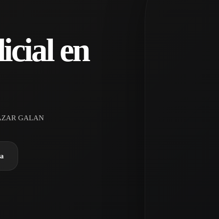
icial en
AZAR GALAN
ra