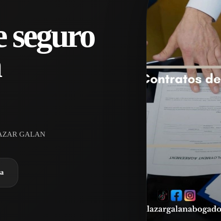
e seguro
n
AZAR GALAN
ra