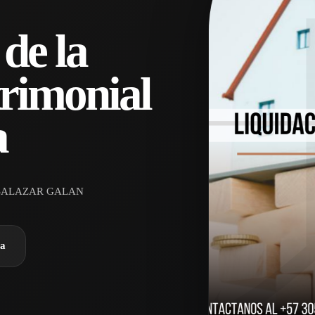
de la
trimonial
a
SALAZAR GALAN
ra