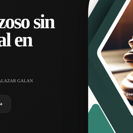
zoso sin
al en
ALAZAR GALAN
ra