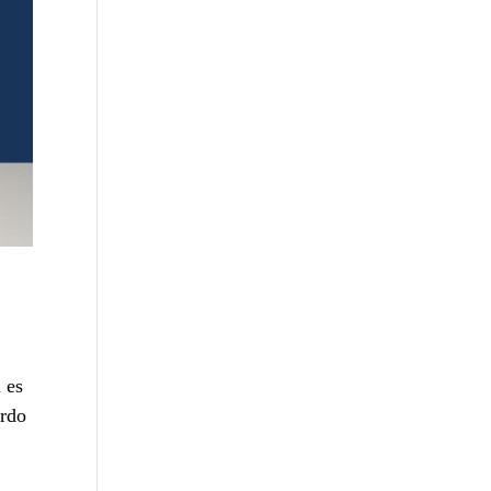
 es
erdo