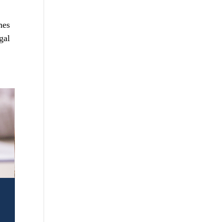
nes
gal